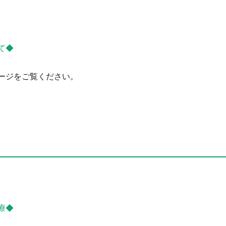
て◆
ージをご覧ください。
療◆